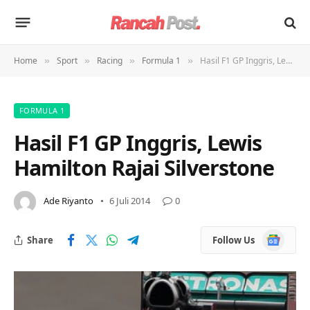
Home
Sport
Racing
Formula 1
Hasil F1 GP Inggris, Lewis Hamilton Rajai Silverstone
»
»
»
»
FORMULA 1
Hasil F1 GP Inggris, Lewis
Hamilton Rajai Silverstone
Ade Riyanto
6 Juli 2014
0
Google
Share
Follow Us
News