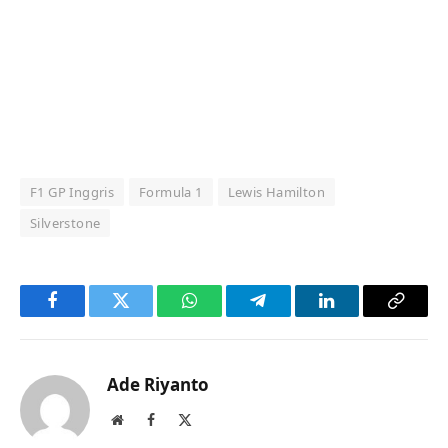
F1 GP Inggris
Formula 1
Lewis Hamilton
Silverstone
Facebook
Twitter
WhatsApp
Telegram
LinkedIn
Copy
Link
Ade Riyanto
Website
Facebook
X
(Twitter)