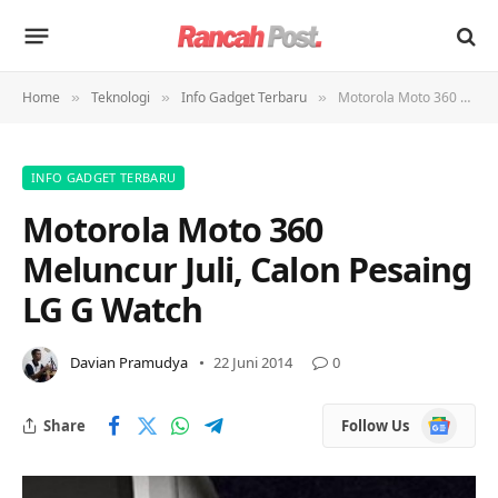
Home
Teknologi
Info Gadget Terbaru
Motorola Moto 360 Meluncur Juli, Calon Pesaing LG G Watch
»
»
»
INFO GADGET TERBARU
Motorola Moto 360
Meluncur Juli, Calon Pesaing
LG G Watch
Davian Pramudya
22 Juni 2014
0
Google
Share
Follow Us
News