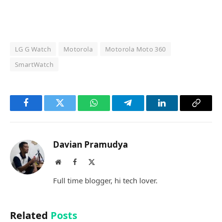
LG G Watch
Motorola
Motorola Moto 360
SmartWatch
Facebook
Twitter
WhatsApp
Telegram
LinkedIn
Copy
Link
Davian Pramudya
Website
Facebook
X
(Twitter)
Full time blogger, hi tech lover.
Related
Posts