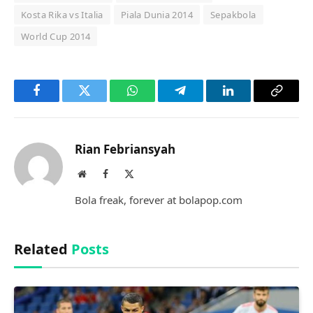
Kosta Rika vs Italia
Piala Dunia 2014
Sepakbola
World Cup 2014
Facebook
Twitter
WhatsApp
Telegram
LinkedIn
Copy
Link
Rian Febriansyah
Website
Facebook
X
(Twitter)
Bola freak, forever at bolapop.com
Related
Posts