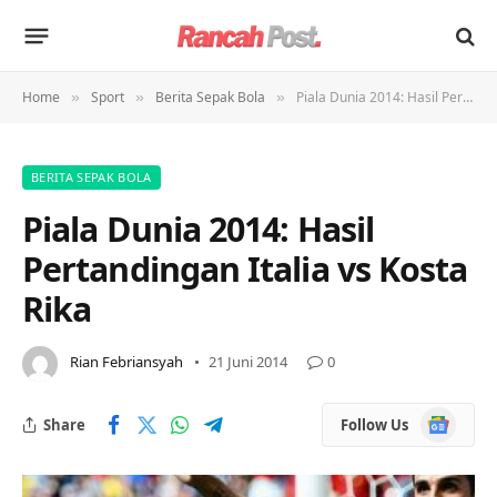
Home
Sport
Berita Sepak Bola
Piala Dunia 2014: Hasil Pertandingan Italia vs Kosta Rika
»
»
»
BERITA SEPAK BOLA
Piala Dunia 2014: Hasil
Pertandingan Italia vs Kosta
Rika
Rian Febriansyah
21 Juni 2014
0
Google
Share
Follow Us
News