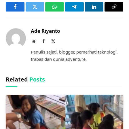
Facebook
Twitter
WhatsApp
Telegram
LinkedIn
Copy
Link
Ade Riyanto
Website
Facebook
X
(Twitter)
Penulis sejati, blogger, pemerhati teknologi,
trabas dan dunia adventure.
Related
Posts