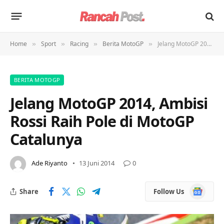
Home
Sport
Racing
Berita MotoGP
Jelang MotoGP 2014, Ambisi Rossi Raih Pole di MotoGP Catalunya
»
»
»
»
BERITA MOTOGP
Jelang MotoGP 2014, Ambisi
Rossi Raih Pole di MotoGP
Catalunya
Ade Riyanto
13 Juni 2014
0
Google
Share
Follow Us
News