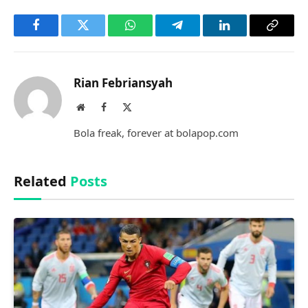
Facebook
Twitter
WhatsApp
Telegram
LinkedIn
Copy
Link
Rian Febriansyah
Website
Facebook
X
(Twitter)
Bola freak, forever at bolapop.com
Related
Posts