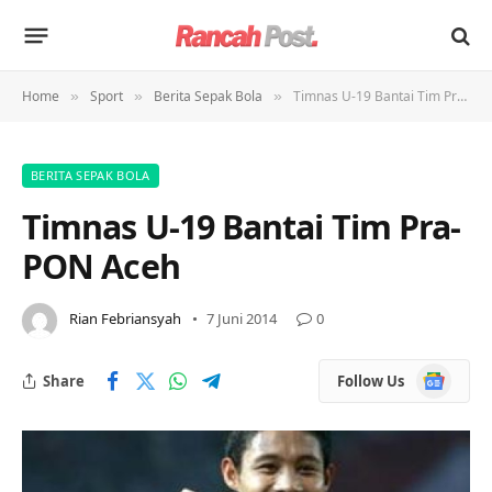
Home
Sport
Berita Sepak Bola
Timnas U-19 Bantai Tim Pra-PON Aceh
»
»
»
BERITA SEPAK BOLA
Timnas U-19 Bantai Tim Pra-
PON Aceh
Rian Febriansyah
7 Juni 2014
0
Google
Share
Follow Us
News