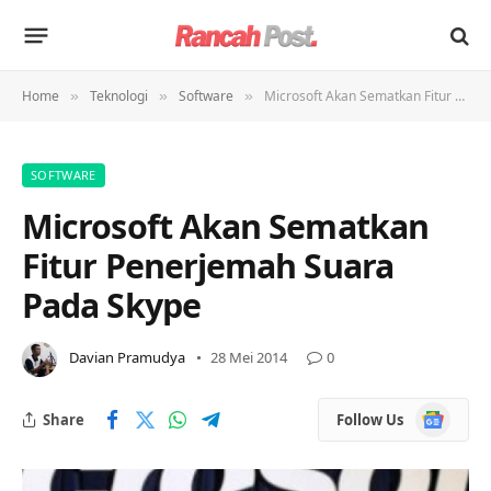
Home
Teknologi
Software
Microsoft Akan Sematkan Fitur Penerjemah Suara Pada Skype
»
»
»
SOFTWARE
Microsoft Akan Sematkan
Fitur Penerjemah Suara
Pada Skype
Davian Pramudya
28 Mei 2014
0
Google
Share
Follow Us
News