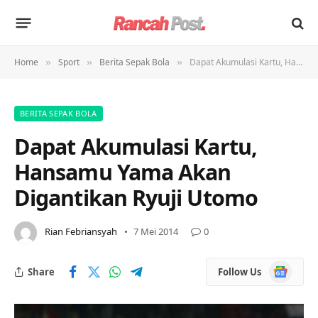
Home
Sport
Berita Sepak Bola
Dapat Akumulasi Kartu, Hansamu Yama Akan Digantikan Ryuji Utomo
»
»
»
BERITA SEPAK BOLA
Dapat Akumulasi Kartu,
Hansamu Yama Akan
Digantikan Ryuji Utomo
Rian Febriansyah
7 Mei 2014
0
Google
Share
Follow Us
News