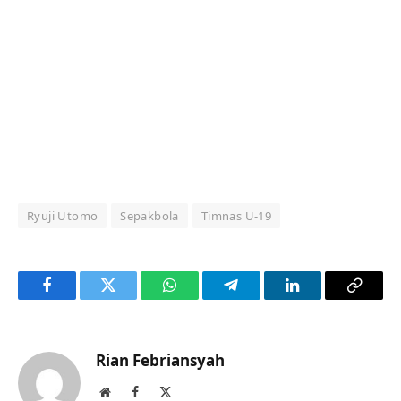
Ryuji Utomo
Sepakbola
Timnas U-19
Facebook
Twitter
WhatsApp
Telegram
LinkedIn
Copy
Link
Rian Febriansyah
Website
Facebook
X