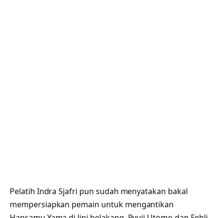
Pelatih Indra Sjafri pun sudah menyatakan bakal
mempersiapkan pemain untuk mengantikan
Hansamu Yama di lini belakang. Ryuji Utomo dan Febli