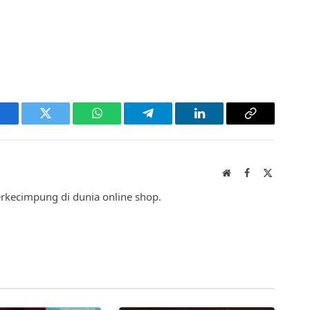
acebook
Twitter
WhatsApp
Telegram
LinkedIn
Copy
Link
Website
Facebook
X
(Twitter)
berkecimpung di dunia online shop.