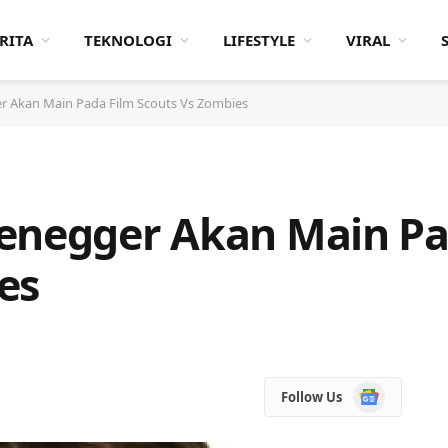
RITA
TEKNOLOGI
LIFESTYLE
VIRAL
r Akan Main Pada Film Scouts Vs Zombies
zenegger Akan Main Pa
es
Google
Follow Us
News