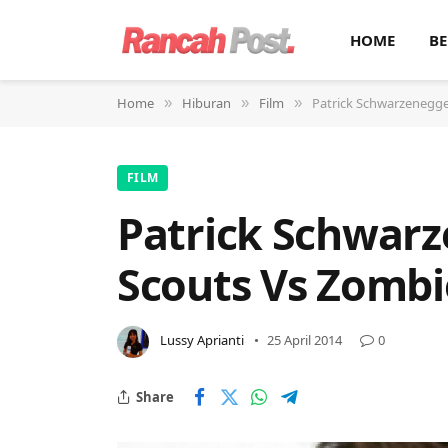
HOME
BE
Home
Hiburan
Film
Patrick Schwarzenegge
»
»
»
FILM
Patrick Schwar
Scouts Vs Zombi
Lussy Aprianti
25 April 2014
0
Share