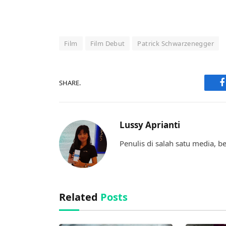
Film
Film Debut
Patrick Schwarzenegger
SHARE.
F
Lussy Aprianti
Penulis di salah satu media, 
Related
Posts