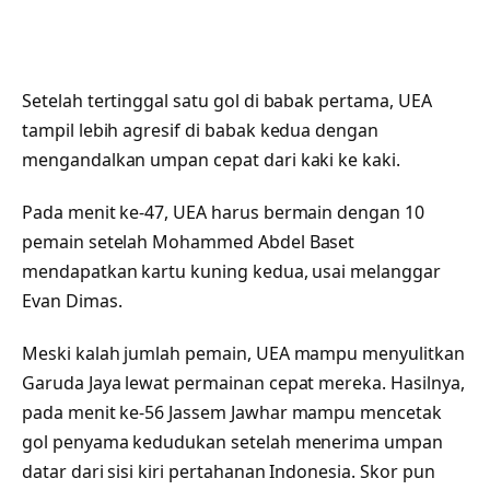
Setelah tertinggal satu gol di babak pertama, UEA
tampil lebih agresif di babak kedua dengan
mengandalkan umpan cepat dari kaki ke kaki.
Pada menit ke-47, UEA harus bermain dengan 10
pemain setelah Mohammed Abdel Baset
mendapatkan kartu kuning kedua, usai melanggar
Evan Dimas.
Meski kalah jumlah pemain, UEA mampu menyulitkan
Garuda Jaya lewat permainan cepat mereka. Hasilnya,
pada menit ke-56 Jassem Jawhar mampu mencetak
gol penyama kedudukan setelah menerima umpan
datar dari sisi kiri pertahanan Indonesia. Skor pun