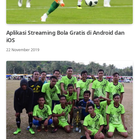
Aplikasi Streaming Bola Gratis di Android dan
iOS
22 November 2019