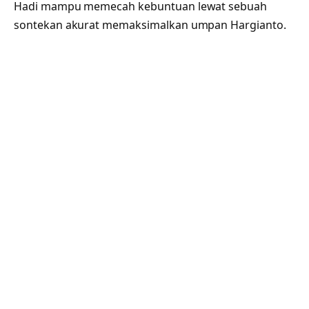
Hadi mampu memecah kebuntuan lewat sebuah
sontekan akurat memaksimalkan umpan Hargianto.