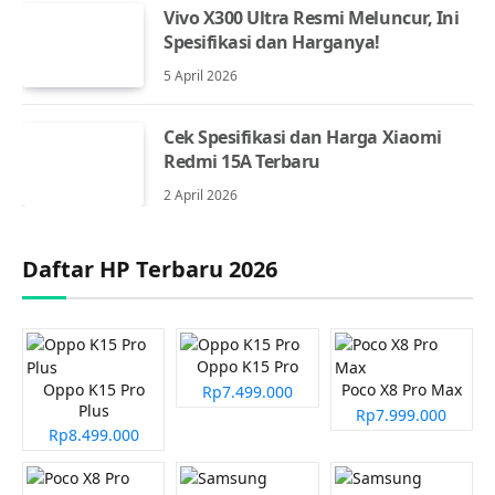
Vivo X300 Ultra Resmi Meluncur, Ini
Spesifikasi dan Harganya!
5 April 2026
Cek Spesifikasi dan Harga Xiaomi
Redmi 15A Terbaru
2 April 2026
Daftar HP Terbaru 2026
Oppo K15 Pro
Oppo K15 Pro
Poco X8 Pro Max
Rp7.499.000
Plus
Rp7.999.000
Rp8.499.000