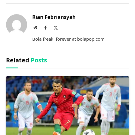
Link
Rian Febriansyah
Website
Facebook
X
(Twitter)
Bola freak, forever at bolapop.com
Related
Posts