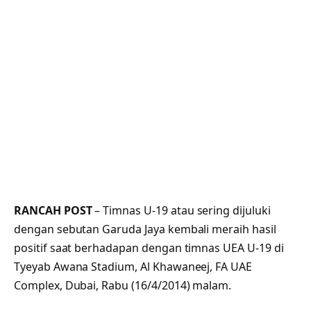
RANCAH POST
– Timnas U-19 atau sering dijuluki
dengan sebutan Garuda Jaya kembali meraih hasil
positif saat berhadapan dengan timnas UEA U-19 di
Tyeyab Awana Stadium, Al Khawaneej, FA UAE
Complex, Dubai, Rabu (16/4/2014) malam.