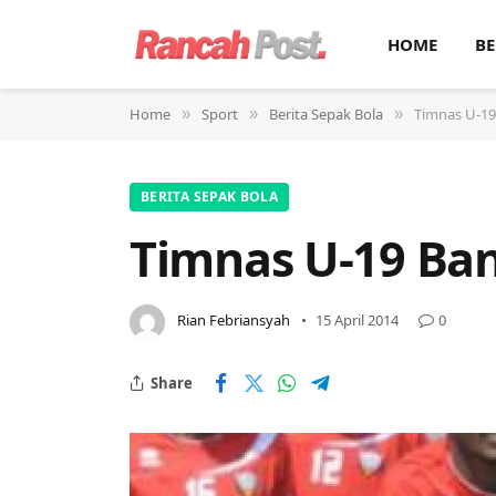
HOME
BE
Home
Sport
Berita Sepak Bola
Timnas U-19
»
»
»
BERITA SEPAK BOLA
Timnas U-19 Ban
Rian Febriansyah
15 April 2014
0
Share