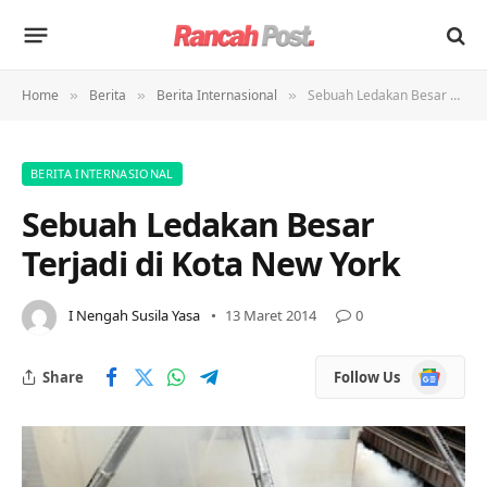
Home
Berita
Berita Internasional
Sebuah Ledakan Besar Terjadi di Kota New York
»
»
»
BERITA INTERNASIONAL
Sebuah Ledakan Besar
Terjadi di Kota New York
I Nengah Susila Yasa
13 Maret 2014
0
Google
Share
Follow Us
News