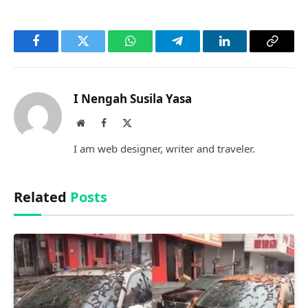
Facebook
Twitter
WhatsApp
Telegram
LinkedIn
Copy
Link
I Nengah Susila Yasa
Website
Facebook
X
(Twitter)
I am web designer, writer and traveler.
Related
Posts