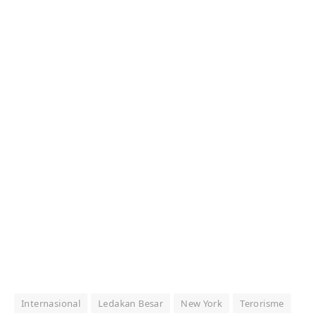
Internasional
Ledakan Besar
New York
Terorisme