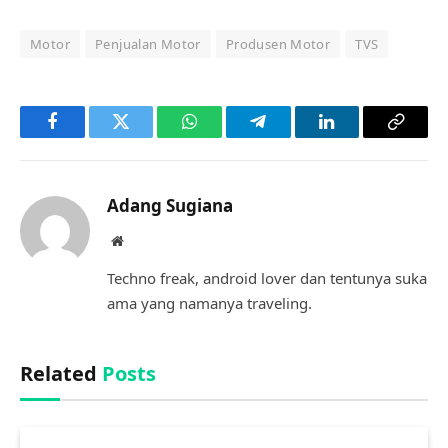
Motor
Penjualan Motor
Produsen Motor
TVS
Facebook
Twitter
WhatsApp
Telegram
LinkedIn
Copy
Link
Adang Sugiana
Website
Techno freak, android lover dan tentunya suka
ama yang namanya traveling.
Related
Posts