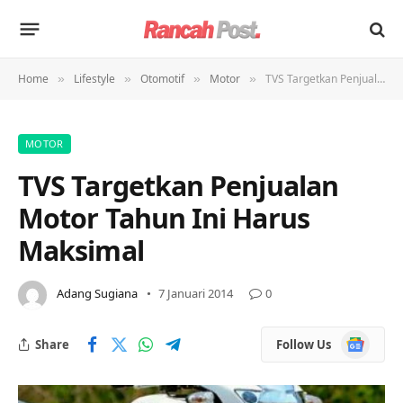
Home
Lifestyle
Otomotif
Motor
TVS Targetkan Penjualan Motor Tahun Ini Harus Maksimal
»
»
»
»
MOTOR
TVS Targetkan Penjualan
Motor Tahun Ini Harus
Maksimal
Adang Sugiana
7 Januari 2014
0
Google
Share
Follow Us
News