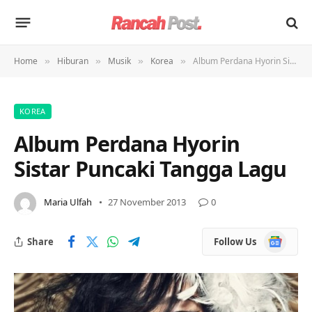
Home
Hiburan
Musik
Korea
Album Perdana Hyorin Sistar Puncaki Tangga Lagu
»
»
»
»
KOREA
Album Perdana Hyorin
Sistar Puncaki Tangga Lagu
Maria Ulfah
27 November 2013
0
Google
Share
Follow Us
News