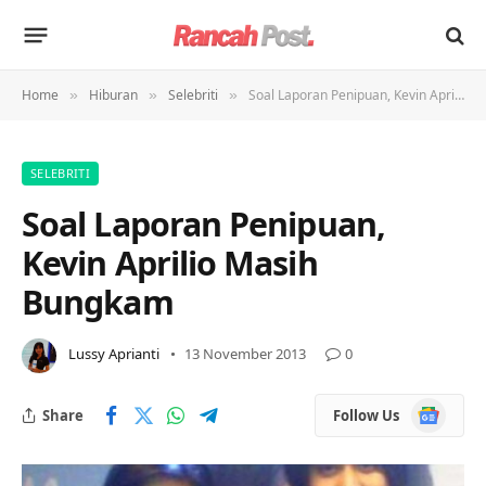
Home
Hiburan
Selebriti
Soal Laporan Penipuan, Kevin Aprilio Masih Bungkam
»
»
»
SELEBRITI
Soal Laporan Penipuan,
Kevin Aprilio Masih
Bungkam
Lussy Aprianti
13 November 2013
0
Google
Share
Follow Us
News