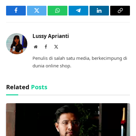
Facebook
Twitter
WhatsApp
Telegram
LinkedIn
Copy
Link
Lussy Aprianti
Website
Facebook
X
(Twitter)
Penulis di salah satu media, berkecimpung di
dunia online shop.
Related
Posts