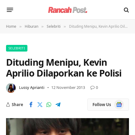
Home
Hiburan
Selebriti
Dituding Menipu, Kevin Aprilio Dilaporkan ke Polisi
»
»
»
SELEBRITI
Dituding Menipu, Kevin
Aprilio Dilaporkan ke Polisi
Lussy Aprianti
12 November 2013
0
Google
Share
Follow Us
News