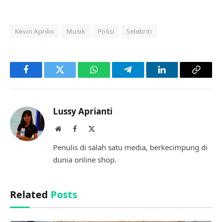
Kevin Aprilio
Musik
Polisi
Selebriti
Facebook
Twitter
WhatsApp
Telegram
LinkedIn
Copy
Link
Lussy Aprianti
Website
Facebook
X
(Twitter)
Penulis di salah satu media, berkecimpung di
dunia online shop.
Related
Posts