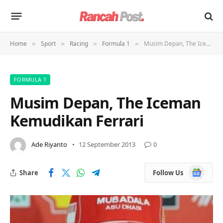
Home
Sport
Racing
Formula 1
Musim Depan, The Iceman Kemudikan Ferrari
»
»
»
»
FORMULA 1
Musim Depan, The Iceman
Kemudikan Ferrari
Ade Riyanto
12 September 2013
0
Google
Share
Follow Us
News