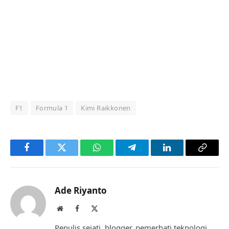
F1
Formula 1
Kimi Raikkonen
Facebook
Twitter
WhatsApp
Telegram
LinkedIn
Copy
Link
Ade Riyanto
Website
Facebook
X
(Twitter)
Penulis sejati, blogger, pemerhati teknologi,