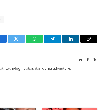
en
acebook
Twitter
WhatsApp
Telegram
LinkedIn
Copy
Link
Website
Facebook
X
(Twitter)
hati teknologi, trabas dan dunia adventure.