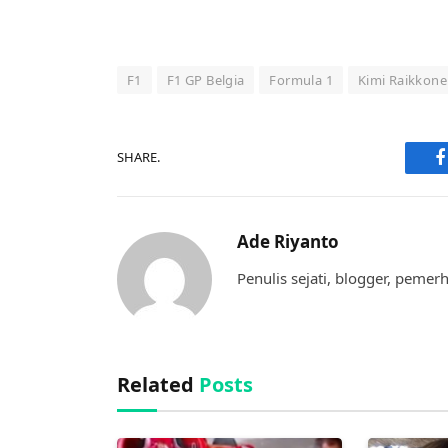
F1
F1 GP Belgia
Formula 1
Kimi Raikkon
SHARE.
F
Ade Riyanto
Penulis sejati, blogger, pemer
Related
Posts