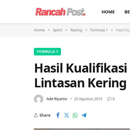
HOME
BE
Home
Sport
Racing
Formula 1
Hasil Ku
»
»
»
»
FORMULA 1
Hasil Kualifika
Lintasan Kering
Ade Riyanto
25 Agustus 2013
0
Share