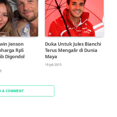
awin Jenson
Duka Untuk Jules Bianchi
eharga Rp5
Terus Mengalir di Dunia
ib Digondol
Maya
19 Juli 2015
15
D A COMMENT