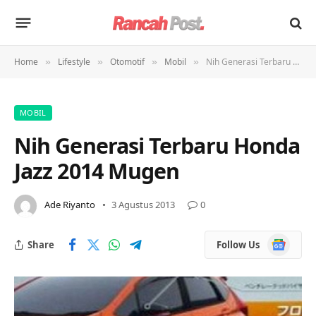
Home
Lifestyle
Otomotif
Mobil
Nih Generasi Terbaru Honda Jazz 2014 Mugen
»
»
»
»
MOBIL
Nih Generasi Terbaru Honda
Jazz 2014 Mugen
Ade Riyanto
3 Agustus 2013
0
Google
Share
Follow Us
News