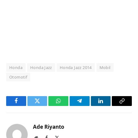
Honda
Honda Jazz
Honda Jazz 2014
Mobil
Otomotif
Facebook
Twitter
WhatsApp
Telegram
LinkedIn
Copy
Link
Ade Riyanto
Website
Facebook
X