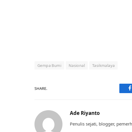
Gempa Bumi
Nasional
Tasikmalaya
SHARE.
F
Ade Riyanto
Penulis sejati, blogger, pemer