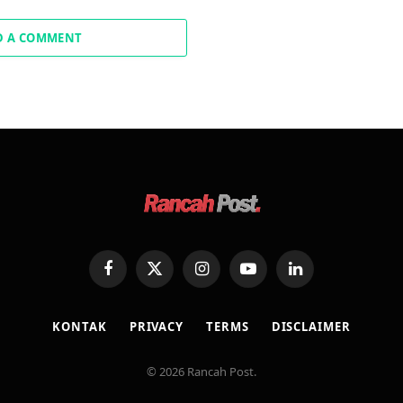
D A COMMENT
Facebook
X
Instagram
YouTube
LinkedIn
(Twitter)
KONTAK
PRIVACY
TERMS
DISCLAIMER
© 2026 Rancah Post.