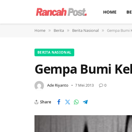
HOME
BE
Home
Berita
Berita Nasional
Gempa Bumi K
»
»
»
BERITA NASIONAL
Gempa Bumi Kek
Ade Riyanto
7 Mei 2013
0
Share