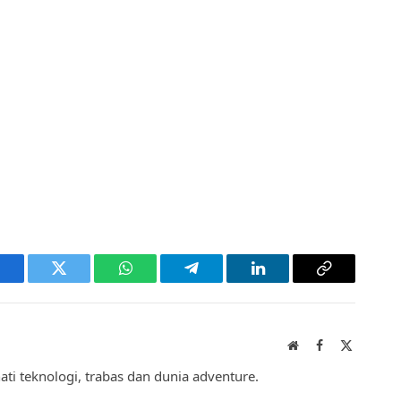
acebook
Twitter
WhatsApp
Telegram
LinkedIn
Copy
Link
Website
Facebook
X
(Twitter)
hati teknologi, trabas dan dunia adventure.