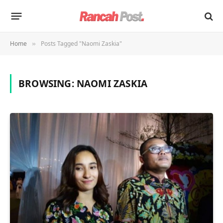
Home
Posts Tagged "Naomi Zaskia"
»
BROWSING:
NAOMI ZASKIA