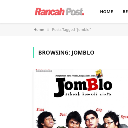
HOME
BE
Home
Posts Tagged "Jomblo"
»
BROWSING:
JOMBLO