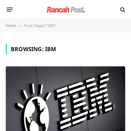
Home
Posts Tagged "IBM"
»
BROWSING:
IBM