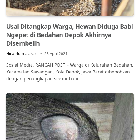
Usai Ditangkap Warga, Hewan Diduga Babi
Ngepet di Bedahan Depok Akhirnya
Disembelih
Nina Nurmalasari
28 April 2021
Sosial Media, RANCAH POST – Warga di Kelurahan Bedahan,
Kecamatan Sawangan, Kota Depok, Jawa Barat dihebohkan
dengan penangkapan seekor babi…