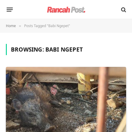
Home
Posts Tagged "Babi Ngepet"
»
BROWSING:
BABI NGEPET