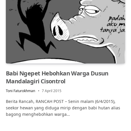
Babi Ngepet Hebohkan Warga Dusun
Mandalagiri Cisontrol
Toni Faturokhman
7 April 2015
Berita Rancah, RANCAH POST – Senin malam (6/4/2015),
seekor hewan yang diduga mirip dengan babi hutan alias
bagong menghebohkan warga…