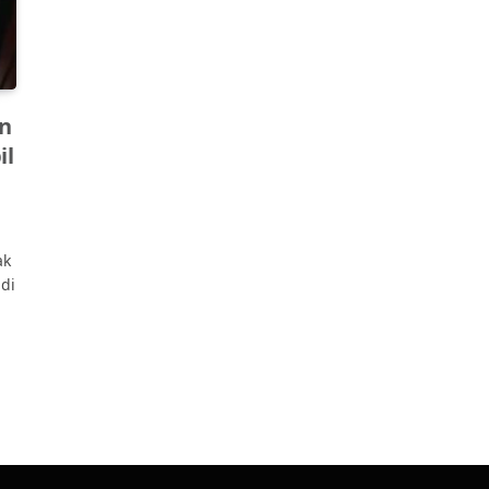
an
il
ak
di