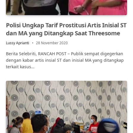
Polisi Ungkap Tarif Prostitusi Artis Inisial ST
dan MA yang Ditangkap Saat Threesome
Lussy Aprianti
28 November 2020
Berita Selebriti, RANCAH POST – Publik sempat digegerkan
dengan kabar artis insial ST dan inisial MA yang ditangkap
terkait kasus…