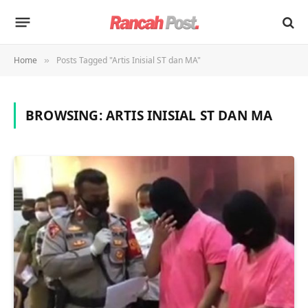
Home
Posts Tagged "Artis Inisial ST dan MA"
»
BROWSING:
ARTIS INISIAL ST DAN MA