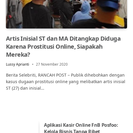
Artis Inisial ST dan MA Ditangkap Diduga
Karena Prostitusi Online, Siapakah
Mereka?
Lussy Aprianti
27 November 2020
Berita Selebriti, RANCAH POST – Publik dihebohkan dengan
kasus dugaan prostitusi online yang melibatkan artis inisial
ST (27) dan inisial…
Aplikasi Kasir Online FnB Posfoo:
Kelola Bisnis Tanpa Ribet