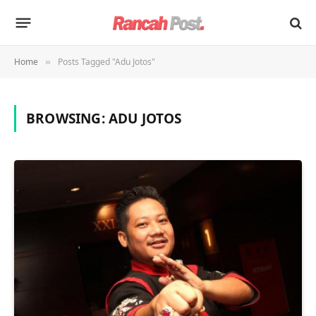
Home
Posts Tagged "Adu Jotos"
»
BROWSING:
ADU JOTOS