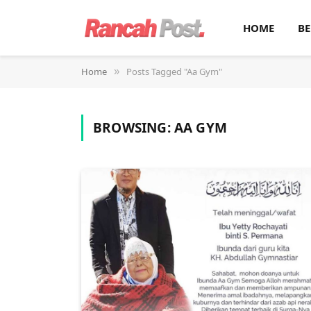
HOME
BE
Home
Posts Tagged "Aa Gym"
»
BROWSING:
AA GYM