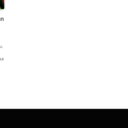
an
u,
sa