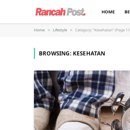
HOME
BE
Home
Lifestyle
Category: "Kesehatan" (Page 11
»
»
BROWSING:
KESEHATAN