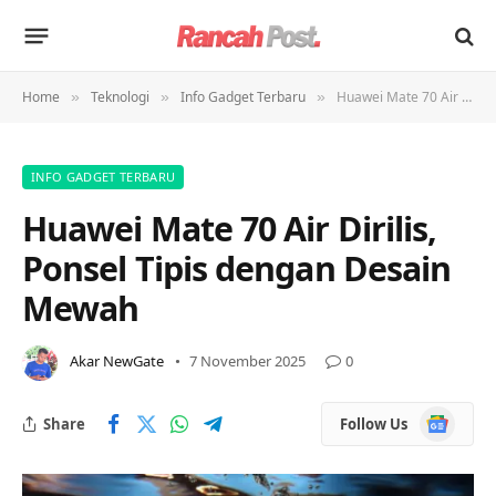
Home
Teknologi
Info Gadget Terbaru
Huawei Mate 70 Air Dirilis, Ponsel Tipis dengan Desain Mewah
»
»
»
INFO GADGET TERBARU
Huawei Mate 70 Air Dirilis,
Ponsel Tipis dengan Desain
Mewah
Akar NewGate
7 November 2025
0
Google
Share
Follow Us
News