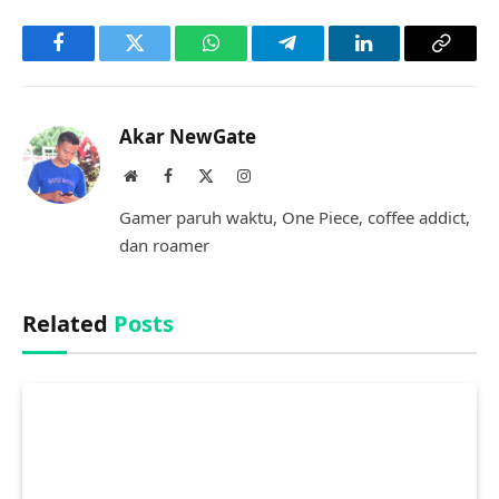
Facebook
Twitter
WhatsApp
Telegram
LinkedIn
Copy
Link
Akar NewGate
Website
Facebook
X
Instagram
(Twitter)
Gamer paruh waktu, One Piece, coffee addict,
dan roamer
Related
Posts