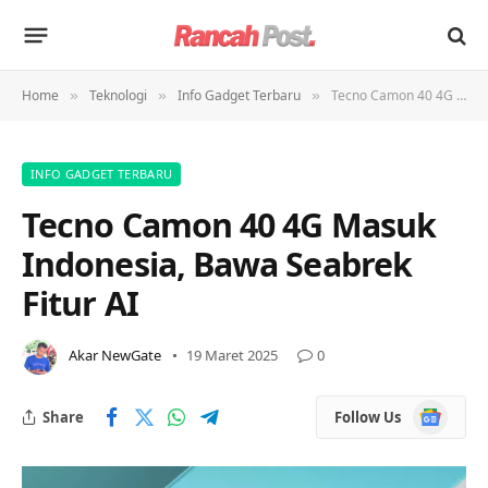
Home
Teknologi
Info Gadget Terbaru
Tecno Camon 40 4G Masuk Indonesia, Bawa Seabrek Fitur AI
»
»
»
INFO GADGET TERBARU
Tecno Camon 40 4G Masuk
Indonesia, Bawa Seabrek
Fitur AI
Akar NewGate
19 Maret 2025
0
Google
Share
Follow Us
News