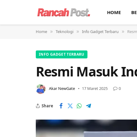
HOME
BE
Home
Teknologi
Info Gadget Terbaru
Resm
»
»
»
INFO GADGET TERBARU
Resmi Masuk Ind
Akar NewGate
17 Maret 2025
0
Share