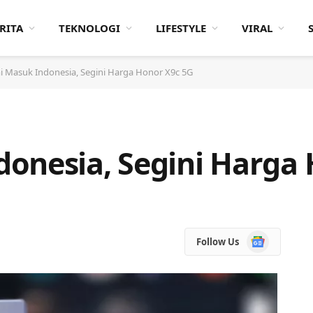
RITA
TEKNOLOGI
LIFESTYLE
VIRAL
i Masuk Indonesia, Segini Harga Honor X9c 5G
onesia, Segini Harga
Google
Follow Us
News