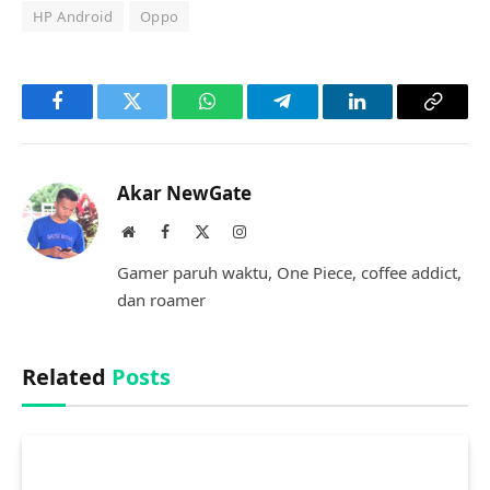
HP Android
Oppo
Facebook
Twitter
WhatsApp
Telegram
LinkedIn
Copy
Link
Akar NewGate
Website
Facebook
X
Instagram
(Twitter)
Gamer paruh waktu, One Piece, coffee addict,
dan roamer
Related
Posts