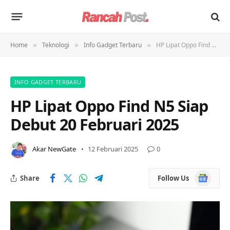
Home
Teknologi
Info Gadget Terbaru
HP Lipat Oppo Find N5 Siap Debut 20 Februari 2025
»
»
»
INFO GADGET TERBARU
HP Lipat Oppo Find N5 Siap
Debut 20 Februari 2025
Akar NewGate
12 Februari 2025
0
Google
Share
Follow Us
News