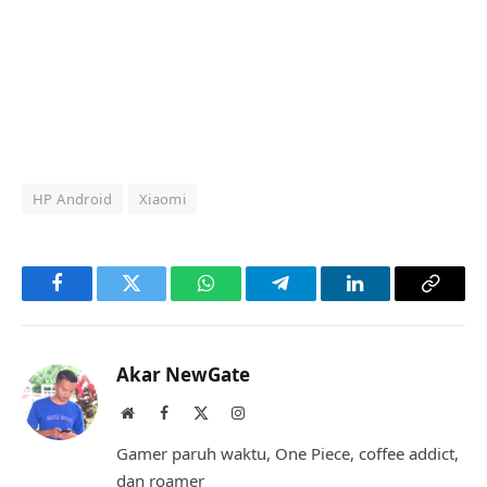
HP Android
Xiaomi
Facebook
Twitter
WhatsApp
Telegram
LinkedIn
Copy
Link
Akar NewGate
Website
Facebook
X
Instagram
(Twitter)
Gamer paruh waktu, One Piece, coffee addict,
dan roamer