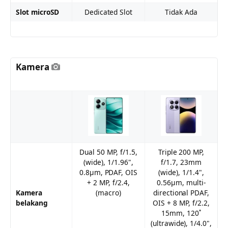
Slot microSD
Dedicated Slot
Tidak Ada
Kamera
Dual 50 MP, f/1.5,
Triple 200 MP,
(wide), 1/1.96",
f/1.7, 23mm
0.8µm, PDAF, OIS
(wide), 1/1.4",
+ 2 MP, f/2.4,
0.56µm, multi-
Kamera
(macro)
directional PDAF,
belakang
OIS + 8 MP, f/2.2,
15mm, 120˚
(ultrawide), 1/4.0",