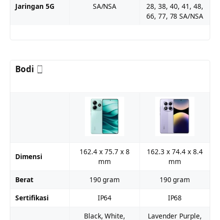
Jaringan 5G
SA/NSA
28, 38, 40, 41, 48,
66, 77, 78 SA/NSA
Bodi
162.4 x 75.7 x 8
162.3 x 74.4 x 8.4
Dimensi
mm
mm
Berat
190 gram
190 gram
Sertifikasi
IP64
IP68
Black, White,
Lavender Purple,