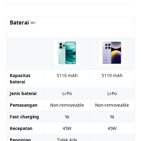
Baterai
Kapasitas
5110 mAh
5110 mAh
baterai
Jenis baterai
Li-Po
Li-Po
Pemasangan
Non-removeable
Non-removeable
Fast charging
Ya
Ya
Kecepatan
45W
45W
Pengisian
Tidak Ada