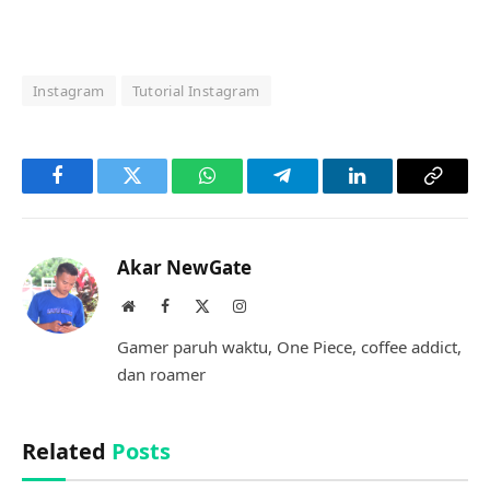
Instagram
Tutorial Instagram
Facebook
Twitter
WhatsApp
Telegram
LinkedIn
Copy
Link
Akar NewGate
Website
Facebook
X
Instagram
(Twitter)
Gamer paruh waktu, One Piece, coffee addict,
dan roamer
Related
Posts