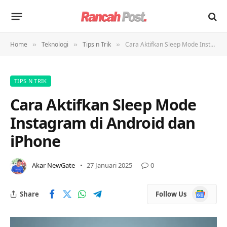
Home
Teknologi
Tips n Trik
Cara Aktifkan Sleep Mode Instagram di Android dan iPhone
»
»
»
TIPS N TRIK
Cara Aktifkan Sleep Mode
Instagram di Android dan
iPhone
Akar NewGate
27 Januari 2025
0
Google
Share
Follow Us
News