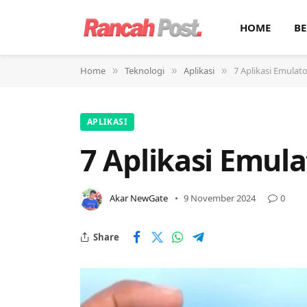
HOME
BE
Home
Teknologi
Aplikasi
7 Aplikasi Emulat
»
»
»
APLIKASI
7 Aplikasi Emul
Akar NewGate
9 November 2024
0
Share