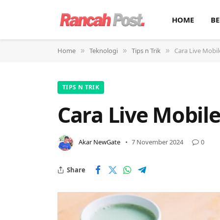
HOME
BE
Home
Teknologi
Tips n Trik
Cara Live Mobi
»
»
»
TIPS N TRIK
Cara Live Mobil
Akar NewGate
7 November 2024
0
Share