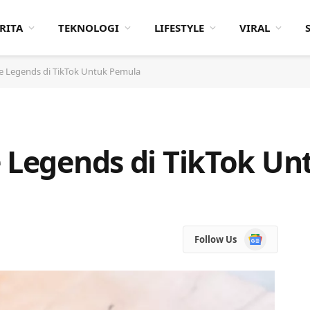
RITA
TEKNOLOGI
LIFESTYLE
VIRAL
le Legends di TikTok Untuk Pemula
e Legends di TikTok U
Google
Follow Us
News