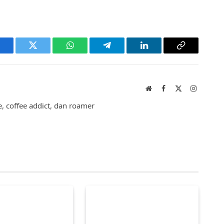
acebook
Twitter
WhatsApp
Telegram
LinkedIn
Copy
Link
Website
Facebook
X
Instagram
(Twitter)
 coffee addict, dan roamer