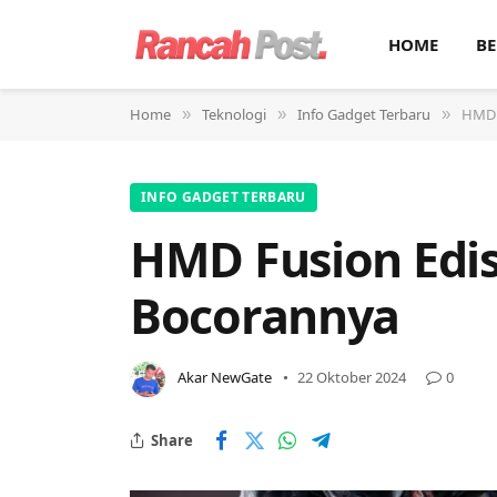
HOME
BE
Home
Teknologi
Info Gadget Terbaru
HMD 
»
»
»
INFO GADGET TERBARU
HMD Fusion Edis
Bocorannya
Akar NewGate
22 Oktober 2024
0
Share