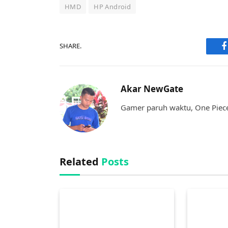
HMD
HP Android
SHARE.
F
Akar NewGate
Gamer paruh waktu, One Piece,
Related
Posts