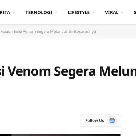
RITA
TEKNOLOGI
LIFESTYLE
VIRAL
Fusion Edisi Venom Segera Meluncur, Ini Bocorannya
i Venom Segera Melunc
Google
Follow Us
News