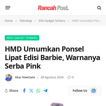
Home
Teknologi
Info Gadget Terbaru
HMD Umumkan Ponsel Lipat Edisi Barbie, Warnanya Serba Pink
»
»
»
INFO GADGET TERBARU
HMD Umumkan Ponsel
Lipat Edisi Barbie, Warnanya
Serba Pink
Akar NewGate
28 Agustus 2024
0
Google
Share
Follow Us
News