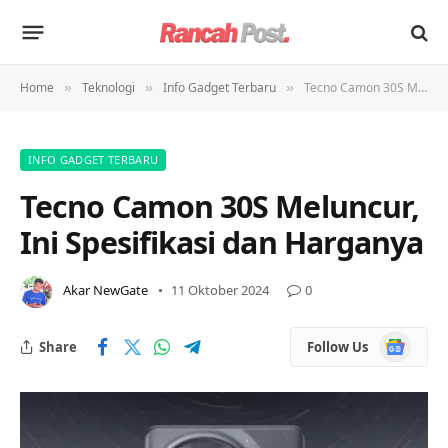
Home
Teknologi
Info Gadget Terbaru
Tecno Camon 30S Meluncur, Ini Spesifikasi dan Harganya
»
»
»
INFO GADGET TERBARU
Tecno Camon 30S Meluncur,
Ini Spesifikasi dan Harganya
Akar NewGate
11 Oktober 2024
0
Google
Share
Follow Us
News