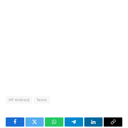
HP Android
Tecno
Facebook
Twitter
WhatsApp
Telegram
LinkedIn
Copy