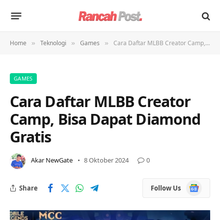
Home
Teknologi
Games
Cara Daftar MLBB Creator Camp, Bisa Dapat Diamond Gratis
»
»
»
GAMES
Cara Daftar MLBB Creator
Camp, Bisa Dapat Diamond
Gratis
Akar NewGate
8 Oktober 2024
0
Google
Share
Follow Us
News