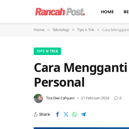
HOME
BE
Home
Teknologi
Tips n Trik
Cara Mengganti
»
»
»
TIPS N TRIK
Cara Mengganti
Personal
Tira Dwi Cahyani
21 Februari 2024
0
Share