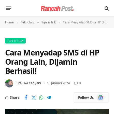
Home
Teknologi
Tips n Trik
Cara Menyadap SMS di HP Orang Lain, Dijamin Berhasil!
»
»
»
TIPS N TRIK
Cara Menyadap SMS di HP
Orang Lain, Dijamin
Berhasil!
Tira Dwi Cahyani
15 Januari 2024
0
Google
Share
Follow Us
News