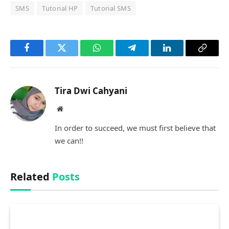
SMS
Tutorial HP
Tutorial SMS
Facebook
Twitter
WhatsApp
Telegram
LinkedIn
Copy
Link
Tira Dwi Cahyani
Website
In order to succeed, we must first believe that
we can!!
Related
Posts