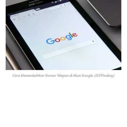
Cara Menambahkan Nomor Telepon di Akun Google. (IST/Pixabay)