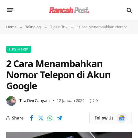
Home
Teknologi
Tips n Trik
2 Cara Menambahkan Nomor Telepon di Akun Google
»
»
»
TIPS N TRIK
2 Cara Menambahkan
Nomor Telepon di Akun
Google
Tira Dwi Cahyani
12 Januari 2024
0
Google
Share
Follow Us
News