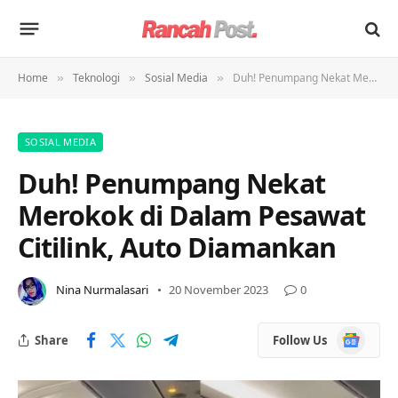
Home
Teknologi
Sosial Media
Duh! Penumpang Nekat Merokok di Dalam Pesawat Citilink, Auto Diamankan
»
»
»
SOSIAL MEDIA
Duh! Penumpang Nekat
Merokok di Dalam Pesawat
Citilink, Auto Diamankan
Nina Nurmalasari
20 November 2023
0
Google
Share
Follow Us
News