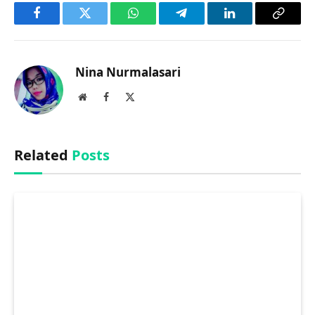
Facebook
Twitter
WhatsApp
Telegram
LinkedIn
Copy
Link
Nina Nurmalasari
Website
Facebook
X
(Twitter)
Related
Posts