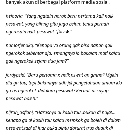
banyak akun di berbagai platform media sosial.
helooria, “Yang ngatain norak baru pertama kali naik
pesawat, yang bilang gitu juga belum tentu pernah
ngerasain naik pesawat 🌝👀🌵.”
humorjenaka, “Kenapa ya orang gak bisa nahan gak
ngerokok sebentar aja, emangnya lo bakalan mati kalau
gak ngerokok sejam dua jam?”
jordypsid, “Baru pertama x naik pswat ap gmna? Mgkin
dia ga tau, tapi bukannya udh jdi pengetahuan umum klo
ga bs ngerokok didalam pesawat? Kecuali di sayap
pesawat boleh.”
hijrah_asfiani, “
Harusnya di kasih tau..bukan di hujat…
kenapa ga di kasih tau kalau merokok ga boleh di dalam
pesawat,tapi di luar buka pintu darurat trus duduk di