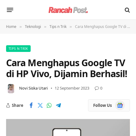
Home
Teknologi
Tips n Trik
Cara Menghapus Google TV di HP Vivo, Dijamin Berhasil!
»
»
»
TIPS N TRIK
Cara Menghapus Google TV
di HP Vivo, Dijamin Berhasil!
Novi Siska Utari
12 September 2023
0
Google
Share
Follow Us
News