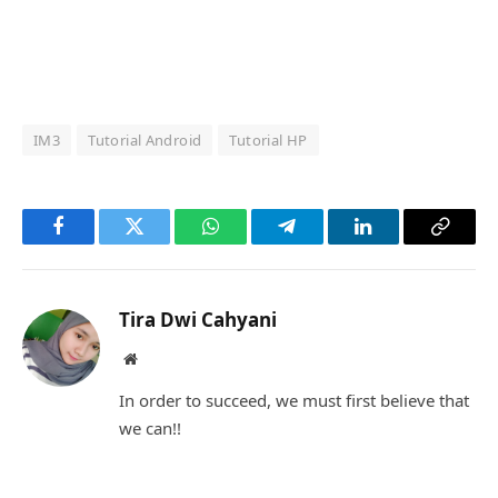
IM3
Tutorial Android
Tutorial HP
Facebook
Twitter
WhatsApp
Telegram
LinkedIn
Copy
Link
Tira Dwi Cahyani
Website
In order to succeed, we must first believe that
we can!!