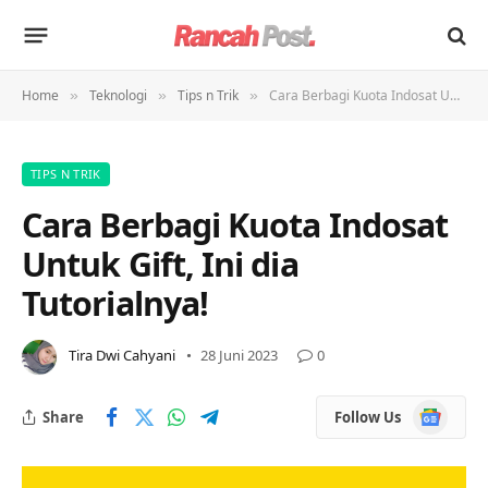
Home
Teknologi
Tips n Trik
Cara Berbagi Kuota Indosat Untuk Gift, Ini dia Tutorialnya!
»
»
»
TIPS N TRIK
Cara Berbagi Kuota Indosat
Untuk Gift, Ini dia
Tutorialnya!
Tira Dwi Cahyani
28 Juni 2023
0
Google
Share
Follow Us
News