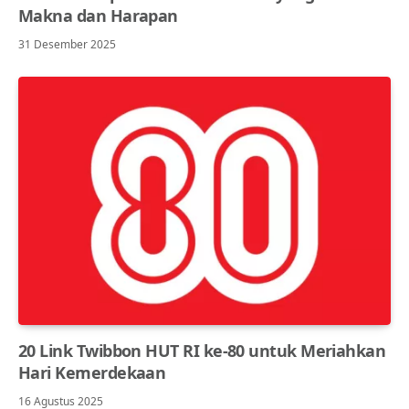
Makna dan Harapan
31 Desember 2025
20 Link Twibbon HUT RI ke-80 untuk Meriahkan
Hari Kemerdekaan
16 Agustus 2025