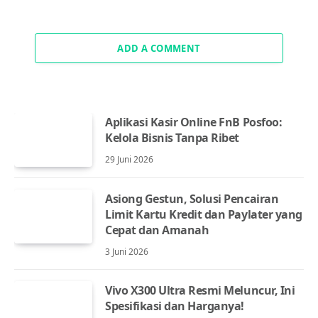
ADD A COMMENT
Aplikasi Kasir Online FnB Posfoo:
Kelola Bisnis Tanpa Ribet
29 Juni 2026
Asiong Gestun, Solusi Pencairan
Limit Kartu Kredit dan Paylater yang
Cepat dan Amanah
3 Juni 2026
Vivo X300 Ultra Resmi Meluncur, Ini
Spesifikasi dan Harganya!