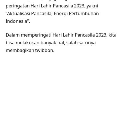
peringatan Hari Lahir Pancasila 2023, yakni
“Aktualisasi Pancasila, Energi Pertumbuhan
Indonesia”.
Dalam memperingati Hari Lahir Pancasila 2023, kita
bisa melakukan banyak hal, salah satunya
membagikan twibbon.