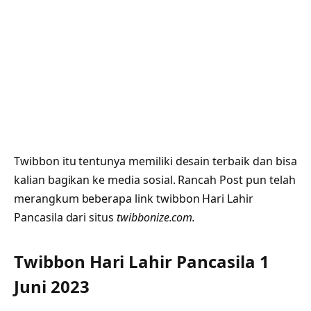
Twibbon itu tentunya memiliki desain terbaik dan bisa
kalian bagikan ke media sosial. Rancah Post pun telah
merangkum beberapa link twibbon Hari Lahir
Pancasila dari situs
twibbonize.com.
Twibbon Hari Lahir Pancasila 1
Juni 2023