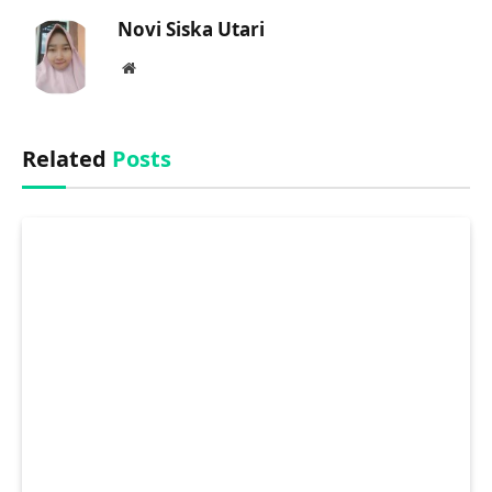
Novi Siska Utari
Website
Related
Posts