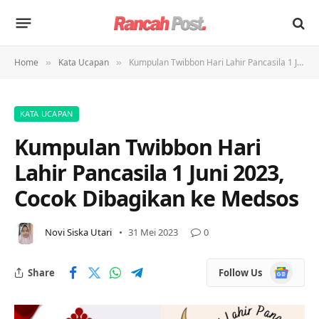
Home
Kata Ucapan
Kumpulan Twibbon Hari Lahir Pancasila 1 Juni 2023, Cocok Dibagikan ke Medsos
»
»
KATA UCAPAN
Kumpulan Twibbon Hari
Lahir Pancasila 1 Juni 2023,
Cocok Dibagikan ke Medsos
Novi Siska Utari
31 Mei 2023
0
Google
Share
Follow Us
News