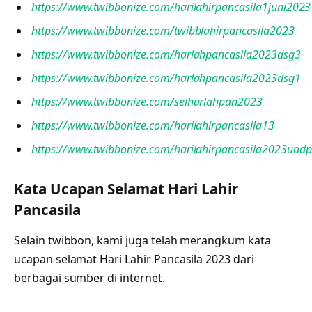
https://www.twibbonize.com/harilahirpancasila1juni2023
https://www.twibbonize.com/twibblahirpancasila2023
https://www.twibbonize.com/harlahpancasila2023dsg3
https://www.twibbonize.com/harlahpancasila2023dsg1
https://www.twibbonize.com/selharlahpan2023
https://www.twibbonize.com/harilahirpancasila13
https://www.twibbonize.com/harilahirpancasila2023uad
Kata Ucapan Selamat Hari Lahir
Pancasila
Selain twibbon, kami juga telah merangkum kata
ucapan selamat Hari Lahir Pancasila 2023 dari
berbagai sumber di internet.