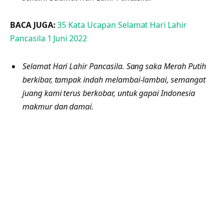
BACA JUGA:
35 Kata Ucapan Selamat Hari Lahir
Pancasila 1 Juni 2022
Selamat Hari Lahir Pancasila. Sang saka Merah Putih
berkibar, tampak indah melambai-lambai, semangat
juang kami terus berkobar, untuk gapai Indonesia
makmur dan damai.