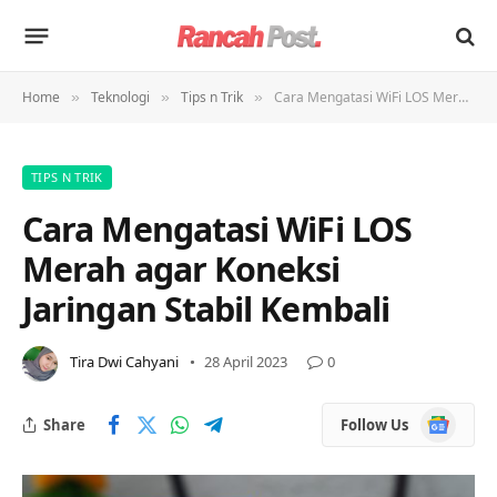
Home
Teknologi
Tips n Trik
Cara Mengatasi WiFi LOS Merah agar Koneksi Jaringan Stabil Kembali
»
»
»
TIPS N TRIK
Cara Mengatasi WiFi LOS
Merah agar Koneksi
Jaringan Stabil Kembali
Tira Dwi Cahyani
28 April 2023
0
Google
Share
Follow Us
News