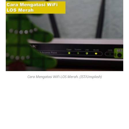
Cara Mengatasi WiFi LOS Merah. (IST/Unsplash)