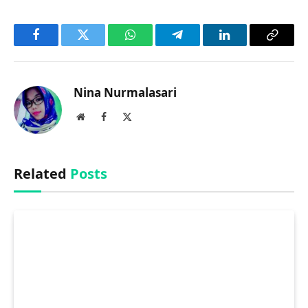
Facebook
Twitter
WhatsApp
Telegram
LinkedIn
Copy
Link
Nina Nurmalasari
Website
Facebook
X
(Twitter)
Related
Posts