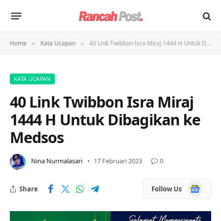
Home
Kata Ucapan
40 Link Twibbon Isra Miraj 1444 H Untuk Dibagikan ke Medsos
»
»
KATA UCAPAN
40 Link Twibbon Isra Miraj
1444 H Untuk Dibagikan ke
Medsos
Nina Nurmalasari
17 Februari 2023
0
Google
Share
Follow Us
News