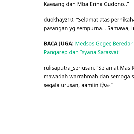
Kaesang dan Mba Erina Gudono..”
duokhayz10, “Selamat atas pernika
pasangan yg sempurna… Samawa, i
BACA JUGA:
Medsos Geger, Beredar
Pangarep dan Isyana Sarasvati
rulisaputra_seriusan, “Selamat Mas
mawadah warrahmah dan semoga suks
segala urusan, aamiin 😊🙏”