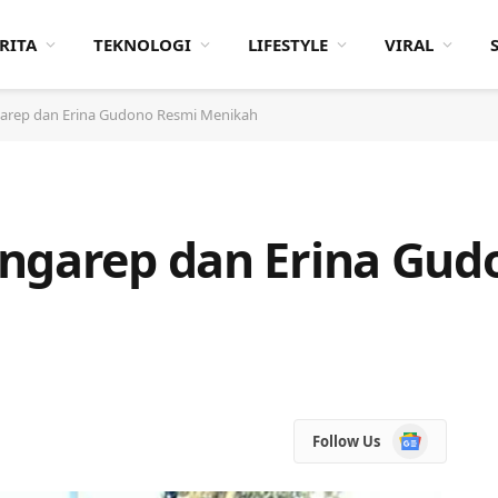
RITA
TEKNOLOGI
LIFESTYLE
VIRAL
arep dan Erina Gudono Resmi Menikah
angarep dan Erina Gud
Google
Follow Us
News