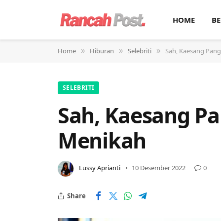
HOME
BE
Home
Hiburan
Selebriti
Sah, Kaesang Pang
»
»
»
SELEBRITI
Sah, Kaesang P
Menikah
Lussy Aprianti
10 Desember 2022
0
Share