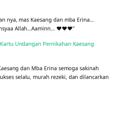
han nya, mas Kaesang dan mba Erina…
nsyaa Allah…Aaminn… ❤️❤️❤️”
 Kartu Undangan Pernikahan Kaesang
 Kaesang dan Mba Erina semoga sakinah
es selalu, murah rezeki, dan dilancarkan